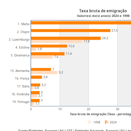
Taxa bruta de emigração
Valor(es) do(s) ano(s) 2024 e 1998
1. Malta
27,6
2. Chipre
24,3
3. Luxemburgo
17,8
12,6
4. Estónia
1,8
11,6
5. Dinamarca
7,6
7
15. Alemanha
9,2
3,8
16. França
3,2
17. Itália
0,8
3
18. Finlândia
2,1
3
19. Portugal
1,1
0
10
20
30
Taxa bruta de emigração (Taxa - permila
1998
2024
Fontes/Entidades: Eurostat | NU | OIT | Entidades Nacionais, Eurostat | NU | I