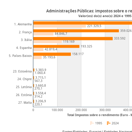
Administrações Públicas: impostos sobre o r
Valor(es) do(s) ano(s) 2024 e 1995
1. Alemanha
221.329,5
359.026
2. França
84.846,7
333.592
3. Itália
119.169
193.325
4. Espanha
42.819,4
158.117
5. Países Baixos
35.193,6
5.383,9
23. Eslovénia
1.060,4
3.715,1
24. Chipre
567,3
3.660,8
25. Letónia
270,1
3.558,4
26. Estónia
314,2
3.206,9
27. Malta
220,1
0
100.000
200.000
300.000
400.0
Total Impostos sobre o rendimento (Euro - 
1995
2024
Fontes/Entidades: Eurostat | Entidades Nacion