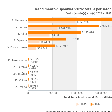
Rendimento disponível bruto: total e por setor 
Valor(es) do(s) ano(s) 2024 e 1995
1. Alemanha
1.950.988
2.926.13
2. França
1.209.710
2.175.096
3. Itália
884.800
1.578.631
4. Espanha
469.375
1.101.057
5. Países Baixos
338.541
55.775
22. Luxemburgo
14.050
40.372
23. Letónia
4.090
39.222
24. Estónia
3.085
30.655
25. Chipre
7.574
19.954
26. Malta
2.913
0
1.000.000
2.000.000
3.000.000
Total Setor institucional (Euro - Milhõe
1995
2024
Fontes/Entidades: Eurostat | Institutos Nacionais de E