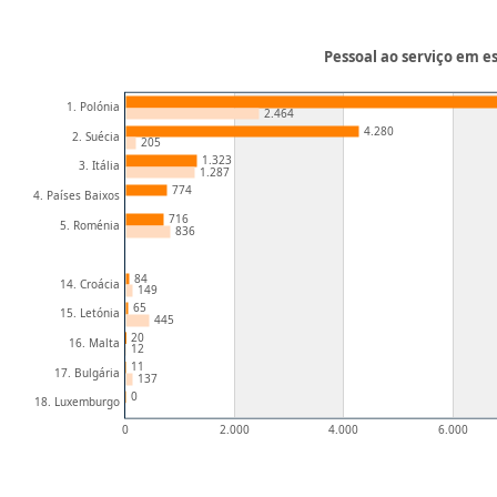
Pessoal ao serviço em e
1. Polónia
2.464
4.280
2. Suécia
205
1.323
3. Itália
1.287
774
4. Países Baixos
716
5. Roménia
836
84
14. Croácia
149
65
15. Letónia
445
20
16. Malta
12
11
17. Bulgária
137
0
18. Luxemburgo
0
2.000
4.000
6.000