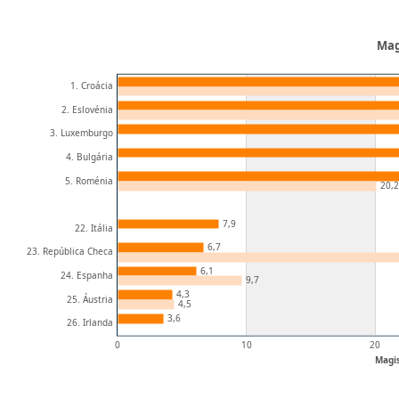
Mag
1. Croácia
2. Eslovénia
3. Luxemburgo
4. Bulgária
5. Roménia
20,2
7,9
22. Itália
6,7
23. República Checa
6,1
24. Espanha
9,7
4,3
25. Áustria
4,5
3,6
26. Irlanda
0
10
20
Magis