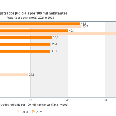
istrados Judiciais por 100 mil habitantes
Valor(es) do(s) ano(s) 2024 e 2008
43,3
43,7
40,1
35,7
35,4
35,3
29,3
30
40
50
trados judiciais por 100 mil habitantes (Taxa - %ooo)
2008
2024