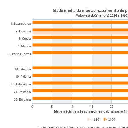
Idade média da mãe ao nascimento do pr
Valor(es) do(s) ano(s) 2024 e 1990
1. Luxemburgo
2. Espanha
3. Grécia
4. Irlanda
5. Países Baixos
18. Lituânia
19. Polónia
20. Eslováquia
21. Roménia
22. Bulgária
0
5
10
15
20
Idade média da mãe ao nascimento do primeiro filh
1990
2024
Fontes/Entidades: Eurostat a partir de dados de Institutos Naci