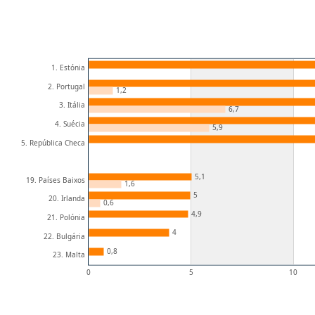
1. Estónia
2. Portugal
1,2
3. Itália
6,7
4. Suécia
5,9
5. República Checa
5,1
19. Países Baixos
1,6
5
20. Irlanda
0,6
4,9
21. Polónia
4
22. Bulgária
0,8
23. Malta
0
5
10