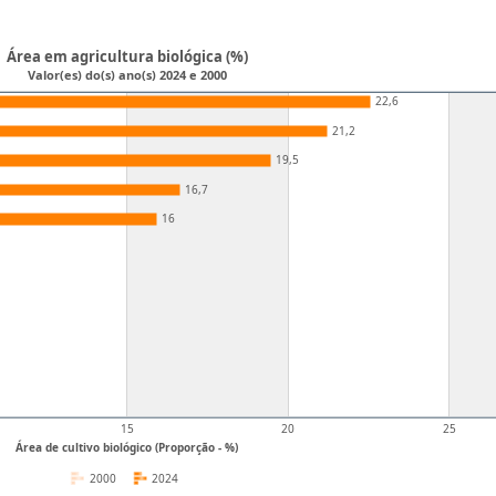
Área em agricultura biológica (%)
Valor(es) do(s) ano(s) 2024 e 2000
22,6
21,2
19,5
16,7
16
15
20
25
Área de cultivo biológico (Proporção - %)
2000
2024