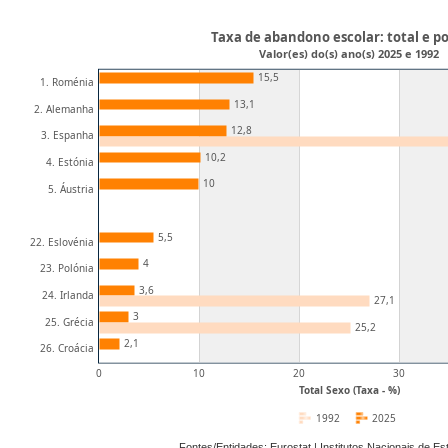
Taxa de abandono escolar: total e po
Valor(es) do(s) ano(s) 2025 e 1992
15,5
1. Roménia
13,1
2. Alemanha
12,8
3. Espanha
10,2
4. Estónia
10
5. Áustria
5,5
22. Eslovénia
4
23. Polónia
3,6
24. Irlanda
27,1
3
25. Grécia
25,2
2,1
26. Croácia
0
10
20
30
Total Sexo (Taxa - %)
1992
2025
Fontes/Entidades: Eurostat | Institutos Nacionais de E