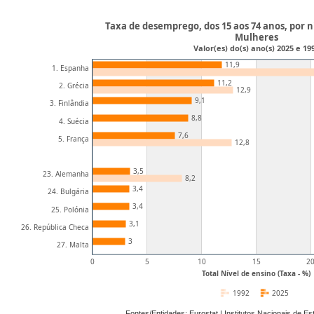
Taxa de desemprego, dos 15 aos 74 anos, por ní
Mulheres
Valor(es) do(s) ano(s) 2025 e 19
11,9
1. Espanha
11,2
2. Grécia
12,9
9,1
3. Finlândia
8,8
4. Suécia
7,6
5. França
12,8
3,5
23. Alemanha
8,2
3,4
24. Bulgária
3,4
25. Polónia
3,1
26. República Checa
3
27. Malta
0
5
10
15
2
Total Nível de ensino (Taxa - %)
1992
2025
Fontes/Entidades: Eurostat | Institutos Nacionais de E