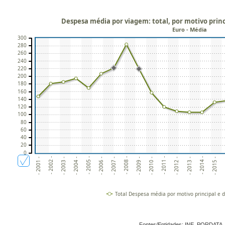
Despesa média por viagem: total, por motivo princ
Euro - Média
300
280
260
240
220
200
180
160
140
120
100
80
60
40
20
0
- 2002 -
- 2005 -
- 2008 -
- 2011 -
- 2014 -
- 2003 -
- 2006 -
- 2009 -
- 2012 -
- 2015 -
- 2001 -
- 2004 -
- 2007 -
- 2010 -
- 2013 -
-
Total Despesa média por motivo principal e d
Fontes/Entidades: INE, PORDATA