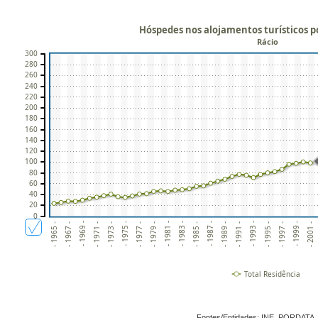
Hóspedes nos alojamentos turísticos p
Rácio
300
280
260
240
220
200
180
160
140
120
100
80
60
40
20
0
- 1973 -
- 1981 -
- 1989 -
- 1967 -
- 1997 -
- 1975 -
- 1983 -
- 1991 -
- 1969 -
- 1999 -
- 1977 -
- 1985 -
- 1993 -
- 1971 -
- 2001 -
- 1979 -
- 1987 -
- 1965 -
- 1995 -
Total Residência
Fontes/Entidades: INE, PORDATA