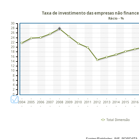
Taxa de investimento das empresas não financei
Rácio - %
30
28
26
24
22
20
18
16
14
12
10
8
6
4
2
0
-
-
-
-
-
-
-
-
-
-
-
-
-
2004
2005
2006
2007
2008
2009
2010
2011
2012
2013
2014
2015
2016
-
-
-
-
-
-
-
-
-
-
-
-
-
Total Dimensão
Fontes/Entidades: INE, PORDATA