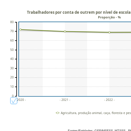
Trabalhadores por conta de outrem por nível de escolar
Proporção - %
80
70
60
50
40
30
20
10
0
- 2020 -
- 2021 -
- 2022 -
Agricultura, produção animal, caça, floresta e pe
Fontes/Entidades: GEP/MSESS, MTSSS , 