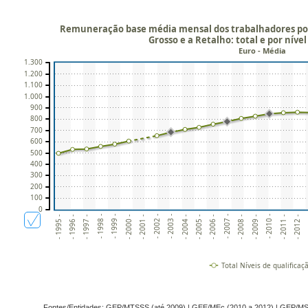
Remuneração base média mensal dos trabalhadores po
Grosso e a Retalho: total e por nível
Euro - Média
1.300
1.200
1.100
1.000
900
800
700
600
500
400
300
200
100
0
- 2011 -
- 1998 -
- 2001 -
- 2004 -
- 2007 -
- 2010 -
- 1997 -
-
- 2000 -
- 2003 -
- 2006 -
- 2009 -
- 1996 -
- 2012 -
- 1999 -
- 2002 -
- 2005 -
- 2008 -
- 1995 -
Total Níveis de qualificaç
Fontes/Entidades: GEP/MTSSS (até 2009) | GEE/MEc (2010 a 2012) | GEP/M