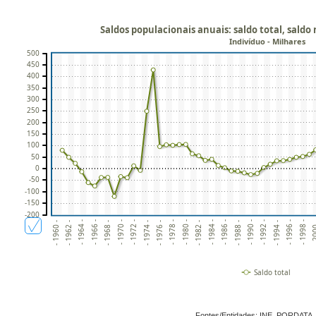
Saldos populacionais anuais: saldo total, saldo
Indivíduo - Milhares
500
450
400
350
300
250
200
150
100
50
0
-50
-100
-150
-200
- 1992 -
- 1978 -
- 1964 -
- 1996 -
- 1982 -
- 1968 -
- 20
- 1986 -
- 1972 -
- 1990 -
- 1976 -
- 1962 -
- 1994 -
- 1980 -
- 1966 -
- 1998 -
- 1984 -
- 1970 -
- 1988 -
- 1974 -
- 1960 -
Saldo total
Fontes/Entidades: INE, PORDATA