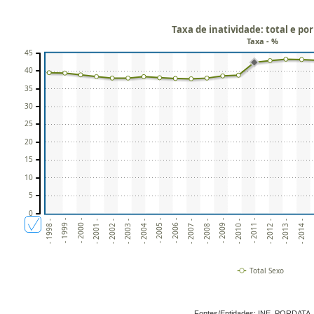
Taxa de inatividade: total e por
Taxa - %
45
40
35
30
25
20
15
10
5
0
- 2009 -
- 2004 -
-
- 1999 -
- 2010 -
- 2005 -
- 2000 -
- 2011 -
- 2006 -
- 2001 -
- 2012 -
- 2007 -
- 2002 -
- 2013 -
- 2008 -
- 2003 -
- 2014 -
- 1998 -
Total Sexo
Fontes/Entidades: INE, PORDATA