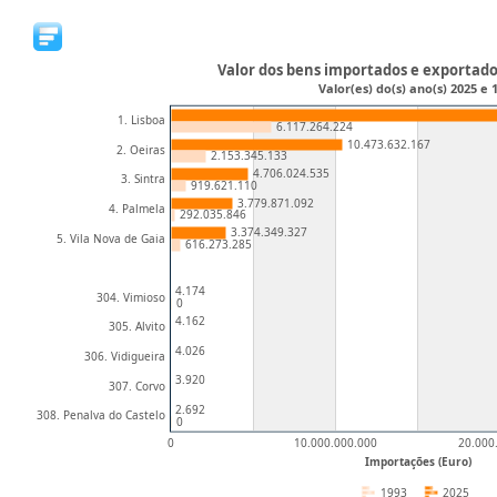
Valor dos bens importados e exportad
Valor(es) do(s) ano(s) 2025 e 
1. Lisboa
6.117.264.224
10.473.632.167
2. Oeiras
2.153.345.133
4.706.024.535
3. Sintra
919.621.110
3.779.871.092
4. Palmela
292.035.846
3.374.349.327
5. Vila Nova de Gaia
616.273.285
4.174
304. Vimioso
0
4.162
305. Alvito
4.026
306. Vidigueira
3.920
307. Corvo
2.692
308. Penalva do Castelo
0
0
10.000.000.000
20.000
Importações (Euro)
1993
2025