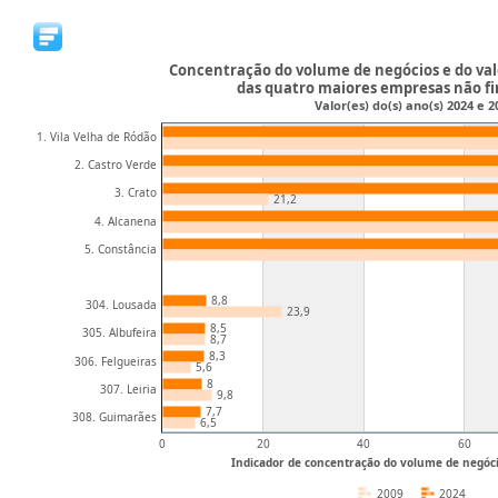
Concentração do volume de negócios e do va
das quatro maiores empresas não fi
Valor(es) do(s) ano(s) 2024 e 2
1. Vila Velha de Ródão
2. Castro Verde
3. Crato
21,2
4. Alcanena
5. Constância
8,8
304. Lousada
23,9
8,5
305. Albufeira
8,7
8,3
306. Felgueiras
5,6
8
307. Leiria
9,8
7,7
308. Guimarães
6,5
0
20
40
60
Indicador de concentração do volume de negóci
2009
2024