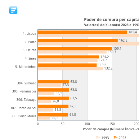
Poder de compra per capit
Valor(es) do(s) ano(s) 2023 e 199
181,4
1. Lisboa
162,2
2. Porto
150,1
3. Oeiras
139,7
124,2
4. Sines
121,3
119,6
5. Matosinhos
132,2
63,8
304. Vimioso
47,3
63,8
305. Penamacor
33,1
63,5
306. Tabuaço
26,8
62,5
307. Ponta do Sol
31,5
61,8
308. Porto Moniz
25,1
0
50
100
150
20
Poder de compra (Número Índice - 
1993
2023