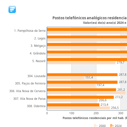
Postos telefónicos analógicos residencia
Valor(es) do(s) ano(s) 2024 e
1. Pampilhosa da Serra
2. Lagos
3. Melgaço
4. Grândola
5. Nazaré
279,7
287,8
304. Lousada
151,4
287,8
305. Paços de Ferreira
197,4
281,2
306. Vila Nova de Cerveira
272,2
307. Vila Nova de Paiva
206,6
213,4
308. Odemira
256,5
0
100
200
300
Postos telefónicos residenciais por mil hab. 
2000
2024