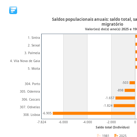
Saldos populacionais anuais: saldo total, s
migratório
Valor(es) do(s) ano(s) 2025 e 19
1. Sintra
2. Seixal
3. Palmela
4. Vila Nova de Gaia
5. Moita
-503
304. Porto
-898
305. Odemira
-1.657
306. Cascais
-1.824
307. Odivelas
-6.905
308. Lisboa
-7.824
-6.000
-4.000
-2.000
0
Saldo total (Indivíduo)
1981
2025