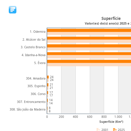
Superfície
Valor(es) do(s) ano(s) 2025 e
1. Odemira
2. Alcácer do Sal
3. Castelo Branco
4. Idanha-a-Nova
5. Évora
24
304. Amadora
24
21
305. Espinho
21
17
306. Corvo
17
14
307. Entroncamento
14
8
308. São João da Madeira
8
0
200
400
600
800
1.000
1
Superfície (Km²)
2001
2025