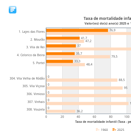
Taxa de mortalidade infa
Valor(es) do(s) ano(s) 2025 e 
76,9
1. Lajes das Flores
41,7
2. Mourão
47,2
37
3. Vila de Rei
35,7
4. Celorico da Beira
79,5
33,3
5. Portel
48,4
0
304. Vila Velha de Ródão
88,5
0
305. Vila Viçosa
95
0
306. Vimioso
0
307. Vinhais
0
308. Vouzela
36,2
0
20
40
60
80
100
Taxa de mortalidade infantil (Taxa - 
1960
2025