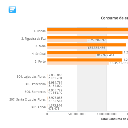
Consumo de ene
1. Lisboa
2. Figueira da Foz
675.396.097
3. Maia
665.365.466
1.
4. Setúbal
817.972.461
1.2
5. Porto
1.035.317.6
7.035.063
304. Lajes das Flores
2.031.780
6.984.764
305. Penedono
3.154.020
4.935.782
306. Barrancos
1.713.455
3.975.083
307. Santa Cruz das Flores
3.132.567
1.673.944
308. Corvo
478.475
0
500.000.000
1.000.000.000
Total Consumo de e