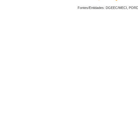
Fontes/Entidades: DGEEC/MECI, POR