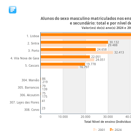
Alunos do sexo masculino matriculados nos ensi
e secundário: total e por nível 
Valor(es) do(s) ano(s) 2024 e 2
1. Lisboa
30.132
2. Sintra
29.488
24.658
3. Porto
32.413
22.051
4. Vila Nova de Gaia
24.051
19.778
5. Cascais
16.797
86
304. Marvão
219
79
305. Barrancos
139
75
306. Alcoutim
175
41
307. Lajes das Flores
23
308. Corvo
0
10.000
20.000
30.000
40.
Total Nível de ensino (Indivíduo
2001
2024