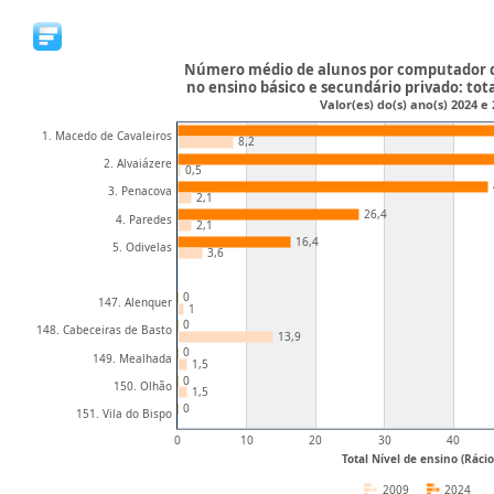
Número médio de alunos por computador c
no ensino básico e secundário privado: tota
Valor(es) do(s) ano(s) 2024 e
1. Macedo de Cavaleiros
8,2
2. Alvaiázere
0,5
3. Penacova
2,1
26,4
4. Paredes
2,1
16,4
5. Odivelas
3,6
0
147. Alenquer
1
0
148. Cabeceiras de Basto
13,9
0
149. Mealhada
1,5
0
150. Olhão
1,5
0
151. Vila do Bispo
0
10
20
30
40
Total Nível de ensino (Rácio
2009
2024