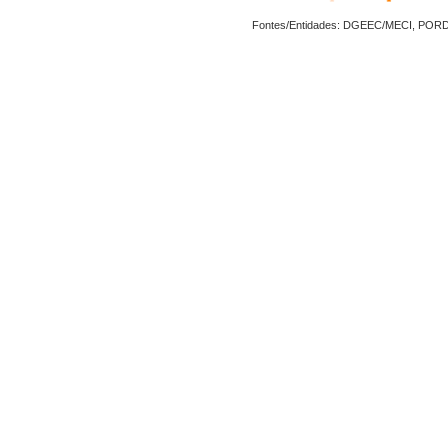
Fontes/Entidades: DGEEC/MECI, POR