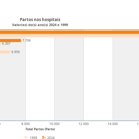
Partos nos hospitais
Valor(es) do(s) ano(s) 2024 e 1999
7.706
6.307
6.956
0
8.000
10.000
12.000
14.000
1
Total Partos (Parto)
1999
2024