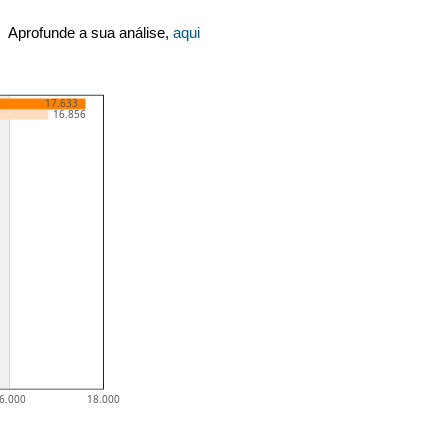
Aprofunde a sua análise,
aqui
17.633
16.856
6.000
18.000