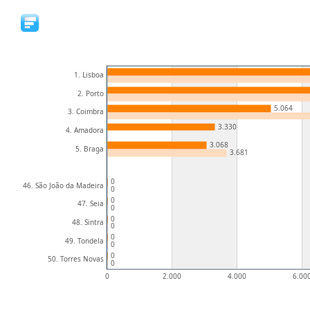
1. Lisboa
2. Porto
5.064
3. Coimbra
3.330
4. Amadora
3.068
5. Braga
3.681
0
46. São João da Madeira
0
0
47. Seia
0
0
48. Sintra
0
0
49. Tondela
0
0
50. Torres Novas
0
0
2.000
4.000
6.00