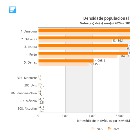
Densidade populacional
Valor(es) do(s) ano(s) 2024 e 20
1. Amadora
2. Odivelas
5.436,1
3. Lisboa
6.
4. Porto
5.843,3
4.095,1
5. Oeiras
3.735,9
7
304. Monforte
8
6,1
305. Avis
7,7
6
306. Idanha-a-Nova
7,1
4,7
307. Mértola
5,8
4,3
308. Alcoutim
5,2
0
2.000
4.000
6.000
N.º médio de indivíduos por Km² (Rá
2009
2024