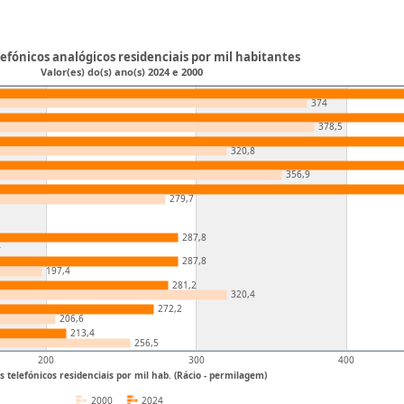
lefónicos analógicos residenciais por mil habitantes
Valor(es) do(s) ano(s) 2024 e 2000
374
378,5
320,8
356,9
279,7
287,8
4
287,8
197,4
281,2
320,4
272,2
206,6
213,4
256,5
200
300
400
s telefónicos residenciais por mil hab. (Rácio - permilagem)
2000
2024