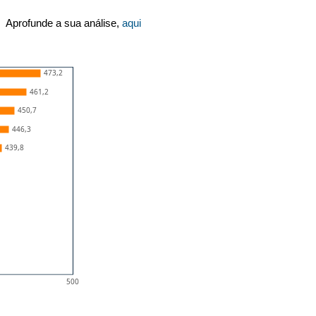
Aprofunde a sua análise,
aqui
473,2
461,2
450,7
446,3
439,8
500