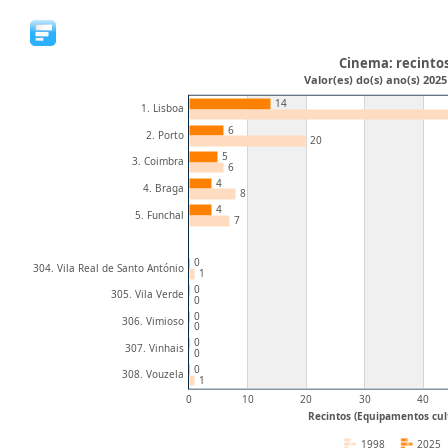
Cinema: recinto
Valor(es) do(s) ano(s) 2025
14
1. Lisboa
6
2. Porto
20
5
3. Coimbra
6
4
4. Braga
8
4
5. Funchal
7
0
304. Vila Real de Santo António
1
0
305. Vila Verde
0
0
306. Vimioso
0
0
307. Vinhais
0
0
308. Vouzela
1
0
10
20
30
40
Recintos (Equipamentos cul
1998
2025