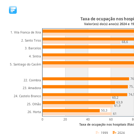
Taxa de ocupação nos hospi
Valor(es) do(s) ano(s) 2024 e 1
1. Vila Franca de Xira
2. Santo Tirso
68,6
3. Barcelos
4. Sintra
5. Santiago do Cacém
76
22. Coimbra
75,
23. Amadora
74,
24. Castelo Branco
60,2
63,9
25. Olhão
61,9
50,3
26. Horta
61
0
20
40
60
8
Taxa de ocupação nos hospitais (Ráci
1999
2024