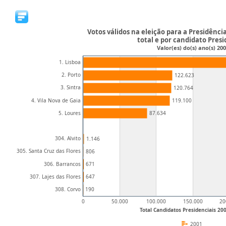
Votos válidos na eleição para a Presidênci
total e por candidato Presi
Valor(es) do(s) ano(s) 20
1. Lisboa
2. Porto
122.623
3. Sintra
120.764
4. Vila Nova de Gaia
119.100
5. Loures
87.634
304. Alvito
1.146
305. Santa Cruz das Flores
806
306. Barrancos
671
307. Lajes das Flores
647
308. Corvo
190
0
50.000
100.000
150.000
20
Total Candidatos Presidenciais 200
2001