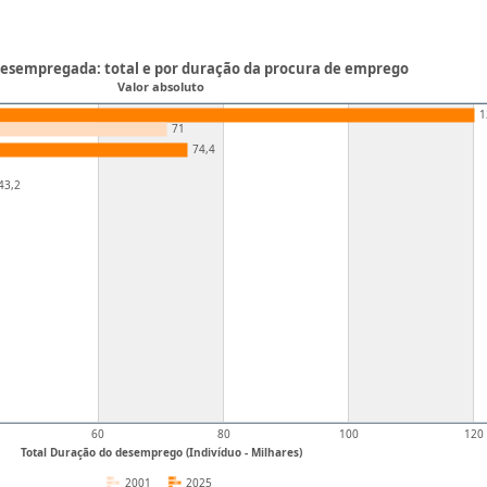
esempregada: total e por duração da procura de emprego
Valor absoluto
1
71
74,4
43,2
60
80
100
120
Total Duração do desemprego (Indivíduo - Milhares)
2001
2025