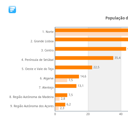
População d
1. Norte
2. Grande Lisboa
3. Centro
35,4
4. Península de Setúbal
22,5
5. Oeste e Vale do Tejo
14,6
6. Algarve
7,5
13,1
7. Alentejo
7,5
8. Região Autónoma da Madeira
2,8
6,2
9. Região Autónoma dos Açores
2,3
0
20
40