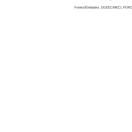
Fontes/Entidades: DGEEC/MECI, POR