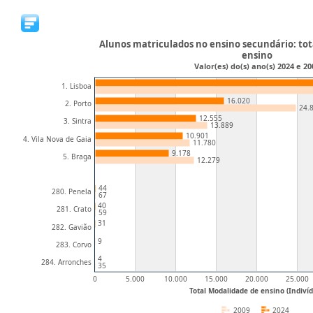
Alunos matriculados no ensino secundário: tot
ensino
Valor(es) do(s) ano(s) 2024 e 20
1. Lisboa
16.020
2. Porto
24.
12.555
3. Sintra
13.889
10.901
4. Vila Nova de Gaia
11.780
9.178
5. Braga
12.279
44
280. Penela
67
40
281. Crato
59
31
282. Gavião
9
283. Corvo
4
284. Arronches
35
0
5.000
10.000
15.000
20.000
25.000
Total Modalidade de ensino (Indiví
2009
2024