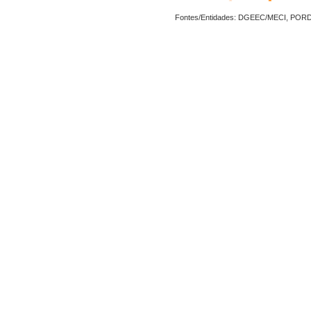
Fontes/Entidades: DGEEC/MECI, POR