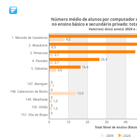
Número médio de alunos por computador c
no ensino básico e secundário privado: tota
Valor(es) do(s) ano(s) 2024 e
1. Macedo de Cavaleiros
8,2
2. Alvaiázere
0,5
3. Penacova
2,1
26,4
4. Paredes
2,1
16,4
5. Odivelas
3,6
0
147. Alenquer
1
0
148. Cabeceiras de Basto
13,9
0
149. Mealhada
1,5
0
150. Olhão
1,5
0
151. Vila do Bispo
0
10
20
30
40
Total Nível de ensino (Rácio
2009
2024