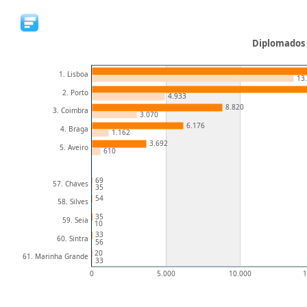
Diplomados n
1. Lisboa
13
2. Porto
4.933
8.820
3. Coimbra
3.070
6.176
4. Braga
1.162
3.692
5. Aveiro
610
69
57. Chaves
35
54
58. Silves
35
59. Seia
10
33
60. Sintra
56
20
61. Marinha Grande
33
0
5.000
10.000
1