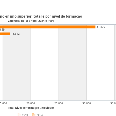
o ensino superior: total e por nível de formação
Valor(es) do(s) ano(s) 2024 e 1994
31.570
.629
16.342
5.000
20.000
25.000
30.000
35.
Total Nível de formação (Indivíduo)
1994
2024