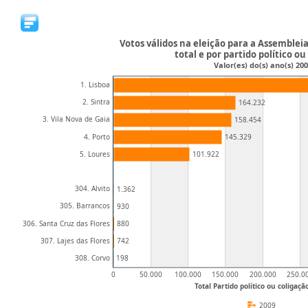
Votos válidos na eleição para a Assembleia
total e por partido político ou
Valor(es) do(s) ano(s) 20
1. Lisboa
2. Sintra
164.232
3. Vila Nova de Gaia
158.454
4. Porto
145.329
5. Loures
101.922
304. Alvito
1.362
305. Barrancos
930
306. Santa Cruz das Flores
880
307. Lajes das Flores
742
308. Corvo
198
0
50.000
100.000
150.000
200.000
250.0
Total Partido político ou coligaçã
2009