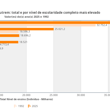
utrem: total e por nível de escolaridade completo mais elevado
Valor(es) do(s) ano(s) 2025 e 1992
32.752,4
25.021,2
18.596,3
18.696,2
18.521
4.713,4
9,9
000
20.000
25.000
30.000
35.0
Total Nível de ensino (Indivíduo - Milhares)
1992
2025