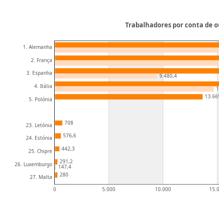
Trabalhadores por conta de o
1. Alemanha
2. França
3. Espanha
9.480,4
4. Itália
1
13.66
5. Polónia
708
23. Letónia
576,6
24. Estónia
442,3
25. Chipre
291,2
26. Luxemburgo
147,4
280
27. Malta
0
5.000
10.000
15.