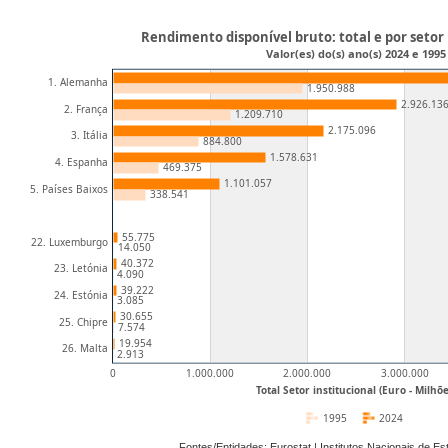
Rendimento disponível bruto: total e por setor 
Valor(es) do(s) ano(s) 2024 e 1995
1. Alemanha
1.950.988
2.926.13
2. França
1.209.710
2.175.096
3. Itália
884.800
1.578.631
4. Espanha
469.375
1.101.057
5. Países Baixos
338.541
55.775
22. Luxemburgo
14.050
40.372
23. Letónia
4.090
39.222
24. Estónia
3.085
30.655
25. Chipre
7.574
19.954
26. Malta
2.913
0
1.000.000
2.000.000
3.000.000
Total Setor institucional (Euro - Milhõe
1995
2024
Fontes/Entidades: Eurostat | Institutos Nacionais de E