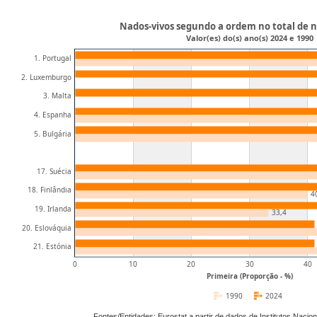
Nados-vivos segundo a ordem no total de n
Valor(es) do(s) ano(s) 2024 e 1990
1. Portugal
2. Luxemburgo
3. Malta
4. Espanha
5. Bulgária
17. Suécia
18. Finlândia
4
19. Irlanda
33,4
20. Eslováquia
21. Estónia
0
10
20
30
40
Primeira (Proporção - %)
1990
2024
Fontes/Entidades: Eurostat a partir de dados de Institutos Naci