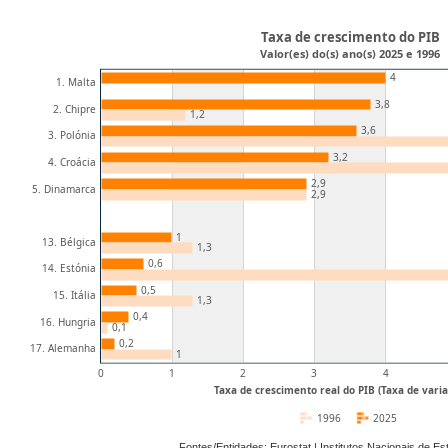
Taxa de crescimento do PIB
Valor(es) do(s) ano(s) 2025 e 1996
4
1. Malta
3,8
2. Chipre
1,2
3,6
3. Polónia
3,2
4. Croácia
2,9
5. Dinamarca
2,9
1
13. Bélgica
1,3
0,6
14. Estónia
0,5
15. Itália
1,3
0,4
16. Hungria
0,1
0,2
17. Alemanha
1
0
1
2
3
4
Taxa de crescimento real do PIB (Taxa de varia
1996
2025
Fontes/Entidades: Eurostat | Institutos Nacionais de E