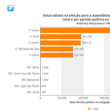
Votos válidos na eleição para a Assembleia
total e por partido político ou
Valor(es) do(s) ano(s) 19
1. Lisboa
2. Porto
191.126
3. Loures
189.132
4. Vila Nova de Gaia
153.363
5. Sintra
152.742
301. Alvito
1.596
302. Santa Cruz das Flores
1.200
303. Barrancos
1.096
304. Lajes das Flores
828
305. Corvo
185
0
100.000
200.000
300.000
Total Partido político ou coligaçã
1995