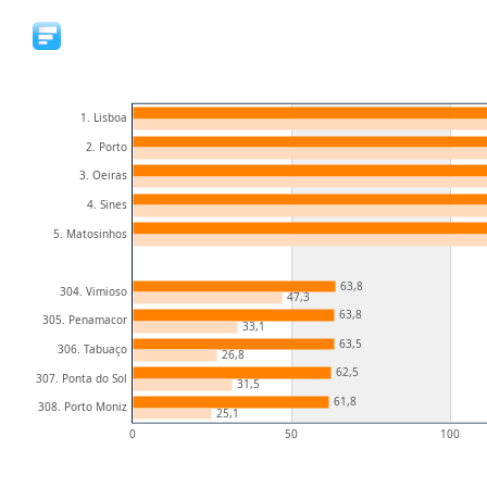
1. Lisboa
2. Porto
3. Oeiras
4. Sines
5. Matosinhos
63,8
304. Vimioso
47,3
63,8
305. Penamacor
33,1
63,5
306. Tabuaço
26,8
62,5
307. Ponta do Sol
31,5
61,8
308. Porto Moniz
25,1
0
50
100