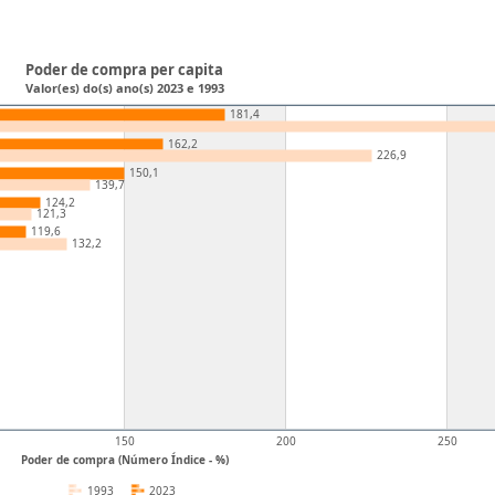
Poder de compra per capita
Valor(es) do(s) ano(s) 2023 e 1993
181,4
162,2
226,9
150,1
139,7
124,2
121,3
119,6
132,2
150
200
250
Poder de compra (Número Índice - %)
1993
2023