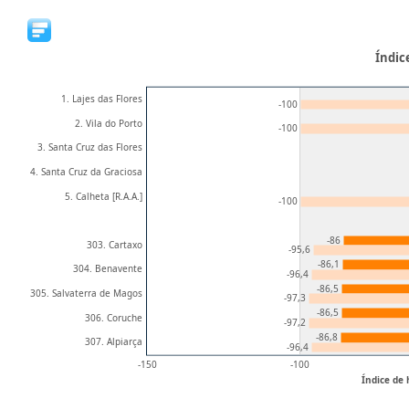
Índic
1. Lajes das Flores
-100
2. Vila do Porto
-100
3. Santa Cruz das Flores
4. Santa Cruz da Graciosa
5. Calheta [R.A.A.]
-100
-86
303. Cartaxo
-95,6
-86,1
304. Benavente
-96,4
-86,5
305. Salvaterra de Magos
-97,3
-86,5
306. Coruche
-97,2
-86,8
307. Alpiarça
-96,4
-150
-100
Índice de 