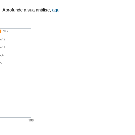
Aprofunde a sua análise,
aqui
70,2
67,2
67,1
5,4
,5
100