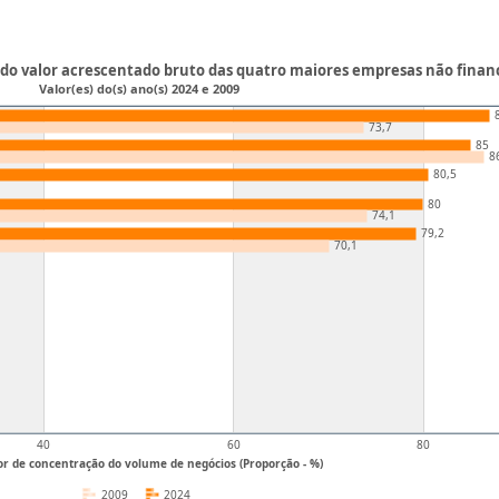
do valor acrescentado bruto das quatro maiores empresas não financ
Valor(es) do(s) ano(s) 2024 e 2009
73,7
85
8
80,5
80
74,1
79,2
70,1
40
60
80
or de concentração do volume de negócios (Proporção - %)
2009
2024