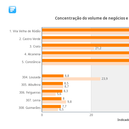
Concentração do volume de negócios e 
1. Vila Velha de Ródão
2. Castro Verde
3. Crato
21,2
4. Alcanena
5. Constância
8,8
304. Lousada
23,9
8,5
305. Albufeira
8,7
8,3
306. Felgueiras
5,6
8
307. Leiria
9,8
7,7
308. Guimarães
6,5
0
20
Indicad