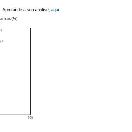
Aprofunde a sua análise,
aqui
eiras (%)
87
6,4
100