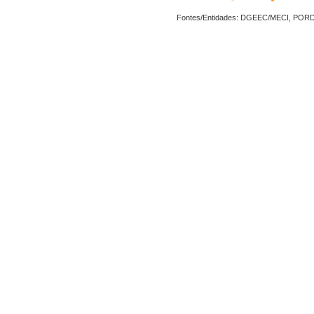
Fontes/Entidades: DGEEC/MECI, POR