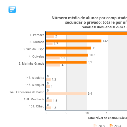
Número médio de alunos por computador
secundário privado: total e por ní
Valor(es) do(s) ano(s) 2024 e
1. Paredes
2
13,5
2. Lousada
1,7
11
3. Vila do Bispo
10,3
4. Odivelas
3,5
9,9
5. Marinha Grande
3,5
0
147. Albufeira
1,2
0
148. Alenquer
1
0
149. Cabeceiras de Basto
9,9
0
150. Mealhada
1,5
0
151. Olhão
1,3
0
5
10
15
Total Nível de ensino (Rácio
2009
2024