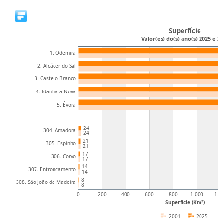
Superfície
Valor(es) do(s) ano(s) 2025 e
1. Odemira
2. Alcácer do Sal
3. Castelo Branco
4. Idanha-a-Nova
5. Évora
24
304. Amadora
24
21
305. Espinho
21
17
306. Corvo
17
14
307. Entroncamento
14
8
308. São João da Madeira
8
0
200
400
600
800
1.000
1
Superfície (Km²)
2001
2025