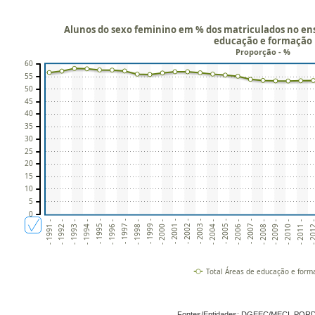
Alunos do sexo feminino em % dos matriculados no ensi
educação e formação
Proporção - %
60
55
50
45
40
35
30
25
20
15
10
5
0
- 2006 -
- 2004 -
- 2002 -
- 2000 -
- 1998 -
- 1996 -
- 1994 -
- 2011 -
- 1992 -
- 2009 -
- 2007 -
- 2005 -
- 2003 -
- 2001 -
- 1999 -
- 1997 -
- 1995 -
- 201
- 1993 -
- 2010 -
- 1991 -
- 2008 -
Total Áreas de educação e form
Fontes/Entidades: DGEEC/MECI, POR