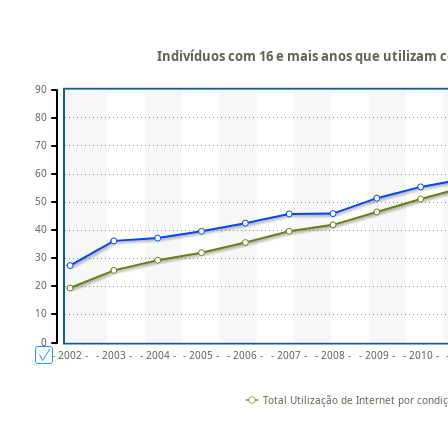
Indivíduos com 16 e mais anos que utilizam 
90
80
70
60
50
40
30
20
10
0
- 2002 -
- 2003 -
- 2004 -
- 2005 -
- 2006 -
- 2007 -
- 2008 -
- 2009 -
- 2010 -
Total Utilização de Internet por condi