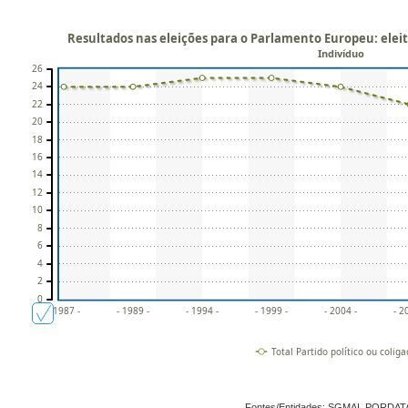
Resultados nas eleições para o Parlamento Europeu: eleito
Indivíduo
26
24
22
20
18
16
14
12
10
8
6
4
2
0
- 1987 -
- 1989 -
- 1994 -
- 1999 -
- 2004 -
- 2
Total Partido político ou colig
Fontes/Entidades: SGMAI, PORDAT